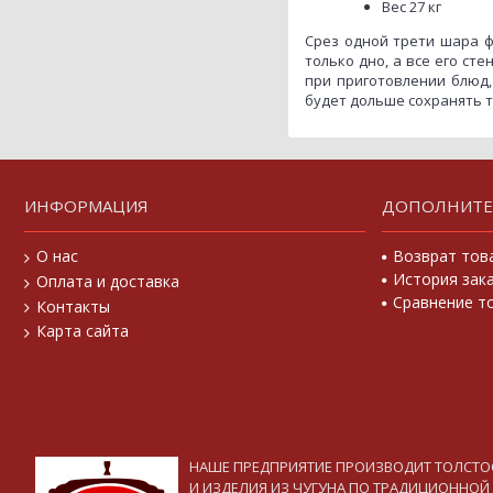
Вес 27 кг
Срез одной трети шара фо
только дно, а все его ст
при приготовлении блюд,
будет дольше сохранять т
ИНФОРМАЦИЯ
ДОПОЛНИТ
О нас
Возврат тов
История зак
Оплата и доставка
Сравнение то
Контакты
Карта сайта
НАШЕ ПРЕДПРИЯТИЕ ПРОИЗВОДИТ ТОЛСТ
И ИЗДЕЛИЯ ИЗ ЧУГУНА ПО ТРАДИЦИОННОЙ