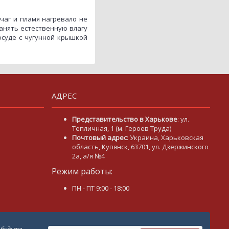
очаг и пламя нагревало не
ранять естественную влагу
осуде с чугунной крышкой
АДРЕС
Представительство в Харькове
: ул.
Тепличная, 1 (м. Героев Труда)
Почтовый адрес
: Украина, Харьковская
область, Купянск, 63701, ул. Дзержинского
2а, а/я №4
Режим работы:
m
ПН - ПТ 9:00 - 18:00
 будьте