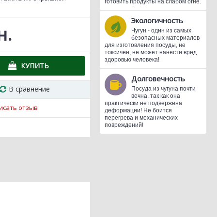
готовить продукты на слабом огне.
Экологичность
н.
Чугун - один из самых
безопасных материалов
для изготовления посуды, не
токсичен, не может нанести вред
здоровью человека!
КУПИТЬ
Долговечность
В сравнение
Посуда из чугуна почти
вечна, так как она
практически не подвержена
исать отзыв
деформации! Не боится
перегрева и механических
повреждений!