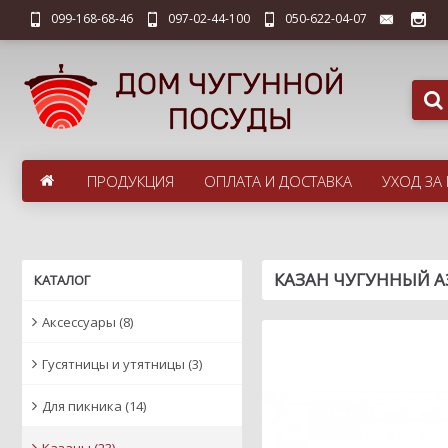
099-168-68-46
097-02-44-100
050-622-04-07
ПРОДУКЦИЯ
ОПЛАТА И ДОСТАВКА
УХОД ЗА
КАЗАН ЧУГУННЫЙ А
КАТАЛОГ
Аксессуары
(8)
Гусятницы и утятницы
(3)
Для пикника
(14)
Казаны
(23)