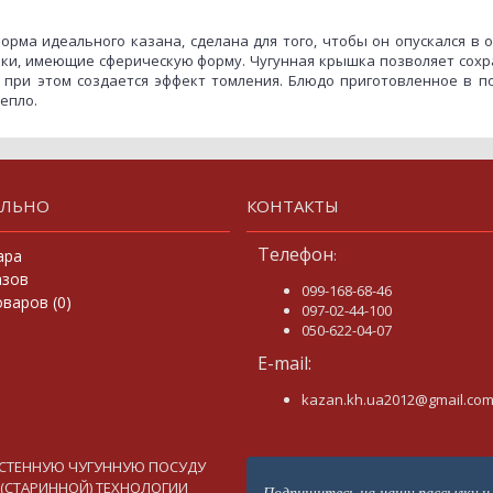
рма идеального казана, сделана для того, чтобы он опускался в 
енки, имеющие сферическую форму. Чугунная крышка позволяет сох
 при этом создается эффект томления. Блюдо приготовленное в п
епло.
ЕЛЬНО
КОНТАКТЫ
Телефон
ара
:
азов
099-168-68-46
варов (
0
)
097-02-44-100
050-622-04-07
E-mail:
kazan.kh.ua2012@gmail.co
ОСТЕННУЮ ЧУГУННУЮ ПОСУДУ
 (СТАРИННОЙ) ТЕХНОЛОГИИ
Подпишитесь на нашу рассылку и