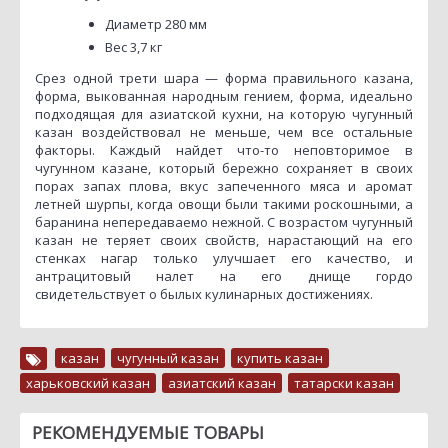
Диаметр 280 мм
Вес 3,7 кг
Срез одной трети шара — форма правильного казана,
форма, выкованная народным гением, форма, идеально
подходящая для азиатской кухни, на которую чугунный
казан воздействовал не меньше, чем все остальные
факторы. Каждый найдет что-то неповторимое в
чугунном казане, который бережно сохраняет в своих
порах запах плова, вкус запеченного мяса и аромат
летней шурпы, когда овощи были такими роскошными, а
баранина непередаваемо нежной. С возрастом чугунный
казан не теряет своих свойств, нарастающий на его
стенках нагар только улучшает его качество, и
антрацитовый налет на его днище гордо
свидетельствует о былых кулинарных достижениях.
казан
,
чугунный казан
,
купить казан
,
харьковский казан
,
азиатский казан
,
татарски казан
РЕКОМЕНДУЕМЫЕ ТОВАРЫ