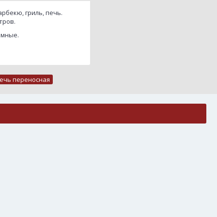
рбекю, гриль, печь.
итров.
ъемные.
ечь переносная