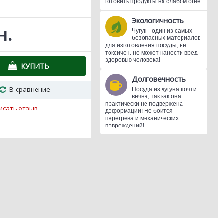
готовить продукты на слабом огне.
Экологичность
н.
Чугун - один из самых
безопасных материалов
для изготовления посуды, не
токсичен, не может нанести вред
здоровью человека!
КУПИТЬ
Долговечность
В сравнение
Посуда из чугуна почти
вечна, так как она
практически не подвержена
исать отзыв
деформации! Не боится
перегрева и механических
повреждений!