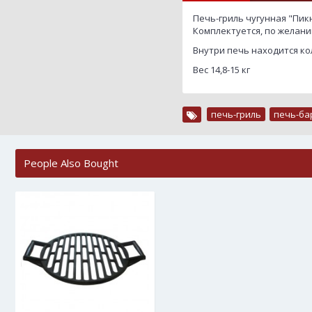
Печь-гриль чугунная "Пикн
Комплектуется, по желани
Внутри печь находится ко
Вес 14,8-15 кг
печь-гриль
,
печь-ба
People Also Bought