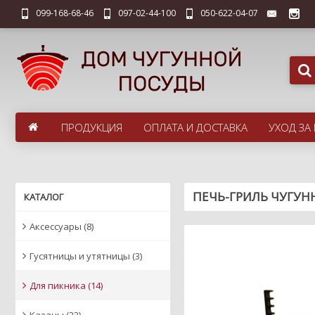
099-168-68-46
097-02-44-100
050-622-04-07
ПРОДУКЦИЯ
ОПЛАТА И ДОСТАВКА
УХОД ЗА
ПЕЧЬ-ГРИЛЬ ЧУГУНН
КАТАЛОГ
Аксессуары
(8)
Гусятницы и утятницы
(3)
Для пикника
(14)
Казаны
(23)