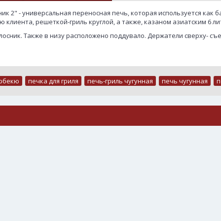
ик 2" - универсальная переносная печь, которая используется как ба
ю клиента, решеткой-гриль круглой, а также, казаном азиатским 6 л
лосник. Также в низу расположено поддувало. Держатели сверху- с
рбекю
,
печка для гриля
,
печь-гриль чугунная
,
печь чугунная
,
п