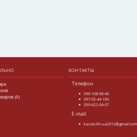
ЕЛЬНО
КОНТАКТЫ
Телефон
ара
:
азов
099-168-68-46
варов (
0
)
097-02-44-100
050-622-04-07
E-mail:
kazan.kh.ua2012@gmail.co